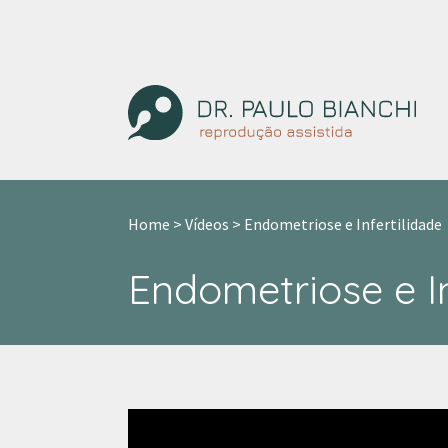
Skip
to
content
Home
>
Vídeos
>
Endometriose e Infertilidade
Endometriose e In