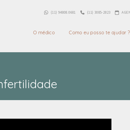
(11) 94808.0681
(11) 3085-2823
AGEN
O médico
Como eu posso te ajudar ?
fertilidade