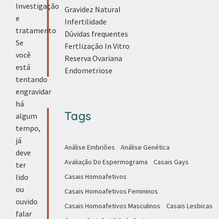
Investigação
Gravidez Natural
e
Infertilidade
tratamento
Dúvidas frequentes
Se
Fertlização In Vitro
você
Reserva Ovariana
está
Endometriose
tentando
engravidar
há
Tags
algum
tempo,
já
Análise Embriões
Análise Genética
deve
Avaliação Do Espermograma
Casais Gays
ter
lido
Casais Homoafetivos
ou
Casais Homoafetivos Femininos
ouvido
Casais Homoafetivos Masculinos
Casais Lesbicas
falar