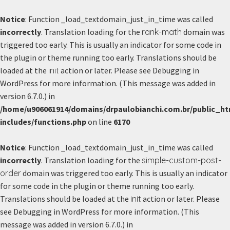
Notice
: Function _load_textdomain_just_in_time was called
Skip
incorrectly
. Translation loading for the
rank-math
domain was
to
triggered too early. This is usually an indicator for some code in
content
the plugin or theme running too early. Translations should be
loaded at the
init
action or later. Please see
Debugging in
WordPress
for more information. (This message was added in
version 6.7.0.) in
/home/u906061914/domains/drpaulobianchi.com.br/public_ht
includes/functions.php
on line
6170
Notice
: Function _load_textdomain_just_in_time was called
incorrectly
. Translation loading for the
simple-custom-post-
order
domain was triggered too early. This is usually an indicator
for some code in the plugin or theme running too early.
Translations should be loaded at the
init
action or later. Please
see
Debugging in WordPress
for more information. (This
message was added in version 6.7.0.) in