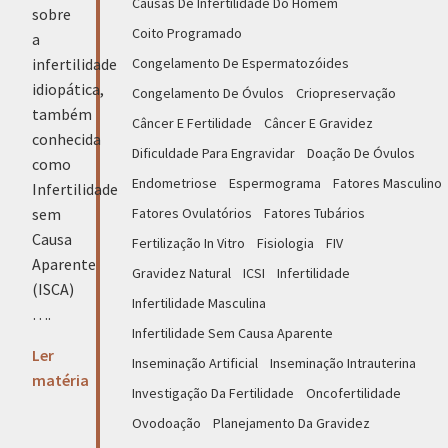
Causas De Infertilidade Do Homem
sobre
Coito Programado
a
infertilidade
Congelamento De Espermatozóides
idiopática,
Congelamento De Óvulos
Criopreservação
também
Câncer E Fertilidade
Câncer E Gravidez
conhecida
Dificuldade Para Engravidar
Doação De Óvulos
como
Endometriose
Espermograma
Fatores Masculino
Infertilidade
sem
Fatores Ovulatórios
Fatores Tubários
Causa
Fertilização In Vitro
Fisiologia
FIV
Aparente
Gravidez Natural
ICSI
Infertilidade
(ISCA)
Infertilidade Masculina
….
Infertilidade Sem Causa Aparente
Ler
Inseminação Artificial
Inseminação Intrauterina
matéria
Investigação Da Fertilidade
Oncofertilidade
Ovodoação
Planejamento Da Gravidez