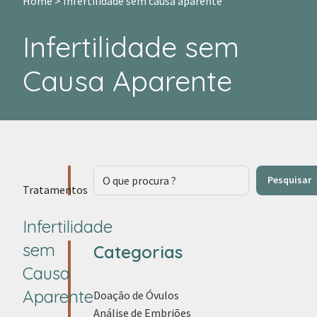
Home
>
Infertilidade sem causa aparente
Infertilidade sem
Causa Aparente
Pesquisar
Pesquisar
Tratamentos
Infertilidade
sem
Categorias
Causa
Aparente
Doação de Óvulos
Análise de Embriões